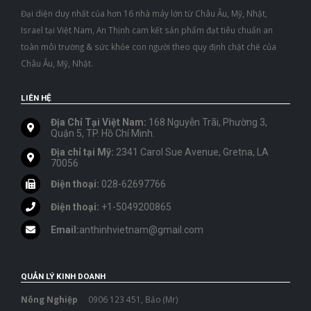
Đại diện duy nhất của hơn 16 nhà máy lớn từ Châu Âu, Mỹ, Nhật,
Israel tại Việt Nam, An Thịnh cam kết sản phẩm đạt tiêu chuẩn an
toàn môi trường & sức khỏe con người theo quy định chặt chẽ của
Châu Âu, Mỹ, Nhật.
LIÊN HỆ
Địa Chỉ Tại Việt Nam:
168 Nguyễn Trãi, Phường 3,
Quận 5, TP. Hồ Chí Minh.
Địa chỉ tại Mỹ:
2341 Carol Sue Avenue, Gretna, LA
70056
Điện thoại:
028-62697766
Điện thoại:
+1-5049200865
Email:
anthinhvietnam@gmail.com
QUẢN LÝ KINH DOANH
Nông Nghiệp
0906 123 451, Bảo (Mr)