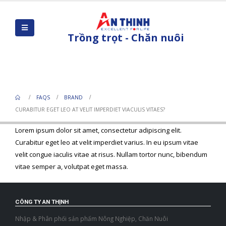
Trồng trọt - Chăn nuôi
Curabitur eget leo at velit imperdiet
viaculis vitaes?
FAQS
BRAND
CURABITUR EGET LEO AT VELIT IMPERDIET VIACULIS VITAES?
Lorem ipsum dolor sit amet, consectetur adipiscing elit.
Curabitur eget leo at velit imperdiet varius. In eu ipsum vitae
velit congue iaculis vitae at risus. Nullam tortor nunc, bibendum
vitae semper a, volutpat eget massa.
CÔNG TY AN THỊNH
Nhập & Phân phối sản phẩm Nông Nghiệp, Chăn Nuôi