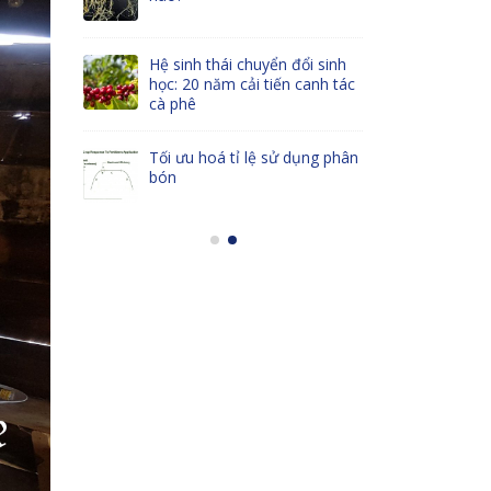
ITE
BỘ 
Hệ sinh thái chuyển đổi sinh
ẦU
ĐÁP
học: 20 năm cải tiến canh tác
NÔNG
THI
cà phê
NGHIỆP
Tối ưu hoá tỉ lệ sử dụng phân
g như
Phâ
bón
thế