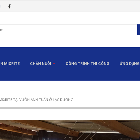
m
N MIXRITE
CHĂN NUÔI
CÔNG TRÌNH THI CÔNG
ỨNG DỤNG
Ộ CHÂM PHÂN MIXRITE TẠI VƯỜN
MIXRITE TẠI VƯỜN ANH TUẤN Ở LẠC DƯƠNG
Tăng độ pH của đất như thế
Vấn đề kinh tế và kỹ thuật của 
nào?
phân chính xác