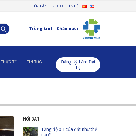
HÌNH ẢNH
VIDEO
LIÊN HỆ
Trồng trọt - Chăn nuôi
Đăng Ký Làm Đại
 THỰC TẾ
TIN TỨC
Lý
 ANH TUẤN Ở LẠC DƯƠNG
NỔI BẬT
bón
Tăng độ pH của đất như thế
Vấn đề kinh t
nào?
phân chính x