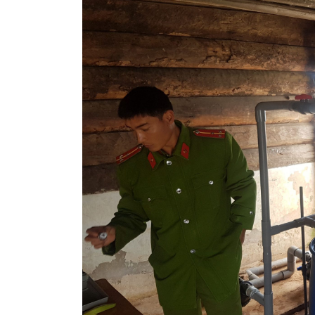
BỘ CHÂM PHÂN MIXRITE
ĐÁP ỨNG MỌI NHU CẦU
THIẾT THỰC TRONG NÔNG
NGHIỆP
Phân bón đạm sử dụng như
thế nào