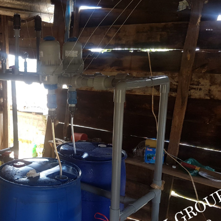
BỘ CHÂM PHÂN MIXR
Hệ sinh thái chuyển đổi sinh
ĐÁP ỨNG MỌI NHU C
học: 20 năm cải tiến canh tác
THIẾT THỰC TRONG 
cà phê
NGHIỆP
Tối ưu hoá tỉ lệ sử dụng phân
Phân bón đạm sử dụn
bón
thế nào