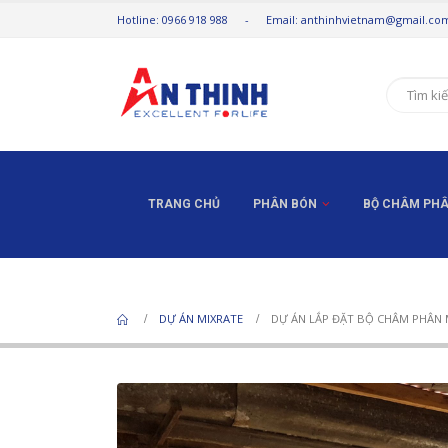
Hotline: 0966 918 988 - Email: anthinhvietnam@gmail.co
TRANG CHỦ
PHÂN BÓN
BỘ CHÂM PHÂ
DỰ ÁN LẮP ĐẶT B
DỰ ÁN MIXRATE
DỰ ÁN LẮP ĐẶT BỘ CHÂM PHÂN 
Vấn đề kinh tế và kỹ thuật của bón
phân chính xác