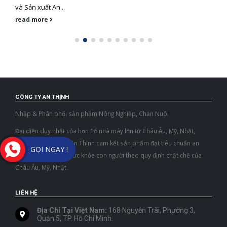
và Sản xuất An...
read more
CÔNG TY AN THỊNH
Nhập & Phân phối sản phẩm Nông Nghiệp, Chăn Nuôi
Đại diện duy nhất của hơn 16 nhà máy lớn từ Châu Âu, Mỹ, Nhật,
Israel tại Việt Nam, An Thịnh cam kết sản phẩm đạt tiêu chuẩn an
GỌI NGAY !
toàn môi trường & sức khỏe con người theo quy định chặt chẽ của
Châu Âu, Mỹ, Nhật.
LIÊN HỆ
Địa Chỉ Tại Việt Nam:
168 Nguyễn Trãi, Phường 3,
Quận 5, TP. Hồ Chí Minh.