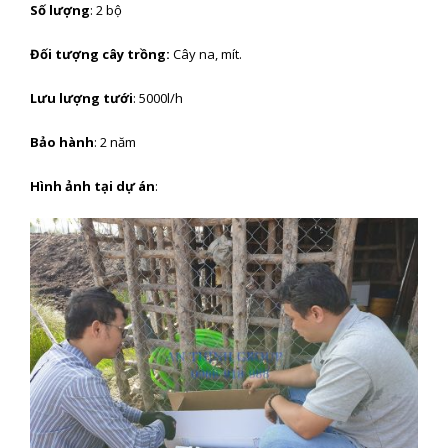
Số lượng
: 2 bộ
Đối tượng cây trồng:
Cây na, mít.
Lưu lượng tưới
: 5000l/h
Bảo hành
: 2 năm
Hình ảnh tại dự án
: