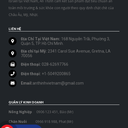
Israel tại Việt Nam, An Thịnh cam kết sản phẩm đạt tiêu chuẩn an
toàn môi trường & sức khỏe con người theo quy định chặt chẽ của
Châu Âu, Mỹ, Nhật.
LIÊN HỆ
Địa Chỉ Tại Việt Nam:
168 Nguyễn Trãi, Phường 3,
Quận 5, TP. Hồ Chí Minh.
Địa chỉ tại Mỹ:
2341 Carol Sue Avenue, Gretna, LA
70056
Điện thoại:
028-62697766
Điện thoại:
+1-5049200865
Email:
anthinhvietnam@gmail.com
QUẢN LÝ KINH DOANH
Nông Nghiệp
0906 123 451, Bảo (Mr)
Chăn Nuôi
0966 918 988, Phat (Mr)