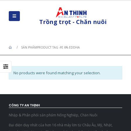
Trồng trọt - Chăn nuôi
Product Tag - FE 6% EDDHA
SẢN PHẨM
PRODUCT TAG -
FE 6% EDDHA
No products were found matching your selection.
CÔNG TY AN THỊNH
Nhập & Phân phối sản phẩm Nông Nghiệp, Chăn Nuôi
Đại diện duy nhất của hơn 16 nhà máy lớn từ Châu Âu, Mỹ, Nhật,