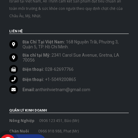
Israel tại Việt Nam, An Thịnh cam kết sản phẩm đạt tiêu chuẩn an
toàn môi trường & sức khỏe con người theo quy định chặt chẽ của
Châu Âu, Mỹ, Nhật.
LIÊN HỆ
Địa Chỉ Tại Việt Nam:
168 Nguyễn Trãi, Phường 3,
Quận 5, TP. Hồ Chí Minh.
Địa chỉ tại Mỹ:
2341 Carol Sue Avenue, Gretna, LA
70056
Điện thoại:
028-62697766
Điện thoại:
+1-5049200865
Email:
anthinhvietnam@gmail.com
QUẢN LÝ KINH DOANH
Nông Nghiệp
0906 123 451, Bảo (Mr)
Chăn Nuôi
0966 918 988, Phat (Mr)