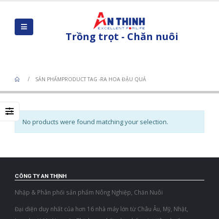
Trồng trọt - Chăn nuôi
Product Tag - ra hoa đậu quả
SẢN PHẨM
PRODUCT TAG -
RA HOA ĐẬU QUẢ
No products were found matching your selection.
CÔNG TY AN THỊNH
Nhập & Phân phối sản phẩm Nông Nghiệp, Chăn Nuôi
Đại diện duy nhất của hơn 16 nhà máy lớn từ Châu Âu, Mỹ, Nhật,