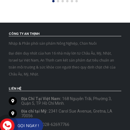
CÔNG TY AN THỊNH
Nhập & Phân phối sản phẩm Nông Nghiệp, Chăn Nuôi
Đại diện duy nhất của hơn 16 nhà máy lớn từ Châu Âu, Mỹ, Nhật,
Israel tại Việt Nam, An Thịnh cam kết sản phẩm đạt tiêu chuẩn an
toàn môi trường & sức khỏe con người theo quy định chặt chẽ của
Châu Âu, Mỹ, Nhật.
LIÊN HỆ
Địa Chỉ Tại Việt Nam:
168 Nguyễn Trãi, Phường 3,
Quận 5, TP. Hồ Chí Minh.
Địa chỉ tại Mỹ:
2341 Carol Sue Avenue, Gretna, LA
70056
Điện thoại:
028-62697766
GỌI NGAY !