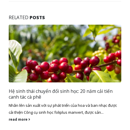
RELATED
POSTS
Phân bón đạm sử dụng như thế nào
PHÂN BÓN ĐẠM SỬ DỤNG CÓ ĐƠN GIẢN NHƯ BẠN NGHĨ. Tỉ lệ
c
đạm Ammonium/nitrate ảnh hướng đến sự hấp...
read more