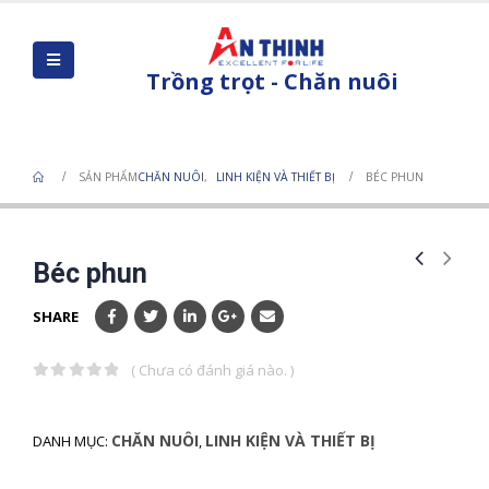
Trồng trọt - Chăn nuôi
Béc phun
SẢN PHẨM
CHĂN NUÔI
,
LINH KIỆN VÀ THIẾT BỊ
BÉC PHUN
Béc phun
SHARE
( Chưa có đánh giá nào. )
0
out of 5
CHĂN NUÔI
LINH KIỆN VÀ THIẾT BỊ
DANH MỤC:
,