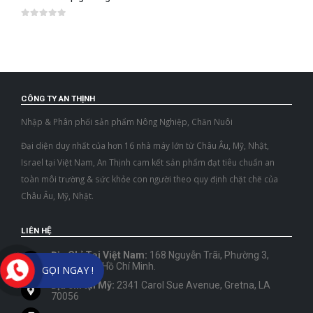
0
out of 5
CÔNG TY AN THỊNH
Nhập & Phân phối sản phẩm Nông Nghiệp, Chăn Nuôi
Đại diện duy nhất của hơn 16 nhà máy lớn từ Châu Âu, Mỹ, Nhật,
Israel tại Việt Nam, An Thịnh cam kết sản phẩm đạt tiêu chuẩn an
toàn môi trường & sức khỏe con người theo quy định chặt chẽ của
Châu Âu, Mỹ, Nhật.
LIÊN HỆ
Địa Chỉ Tại Việt Nam:
168 Nguyễn Trãi, Phường 3,
Quận 5, TP. Hồ Chí Minh.
GỌI NGAY !
Địa chỉ tại Mỹ:
2341 Carol Sue Avenue, Gretna, LA
70056