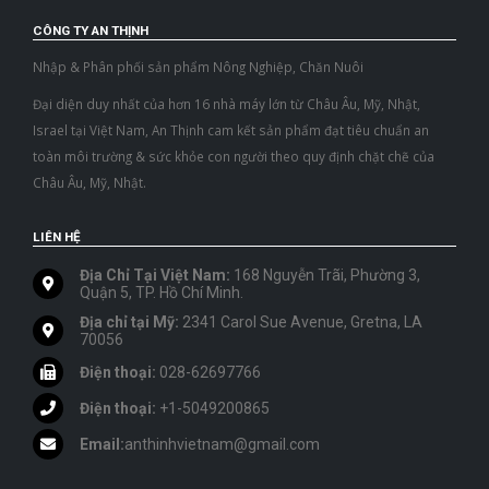
CÔNG TY AN THỊNH
Nhập & Phân phối sản phẩm Nông Nghiệp, Chăn Nuôi
Đại diện duy nhất của hơn 16 nhà máy lớn từ Châu Âu, Mỹ, Nhật,
Israel tại Việt Nam, An Thịnh cam kết sản phẩm đạt tiêu chuẩn an
toàn môi trường & sức khỏe con người theo quy định chặt chẽ của
Châu Âu, Mỹ, Nhật.
LIÊN HỆ
Địa Chỉ Tại Việt Nam:
168 Nguyễn Trãi, Phường 3,
Quận 5, TP. Hồ Chí Minh.
Địa chỉ tại Mỹ:
2341 Carol Sue Avenue, Gretna, LA
70056
Điện thoại:
028-62697766
Điện thoại:
+1-5049200865
Email:
anthinhvietnam@gmail.com